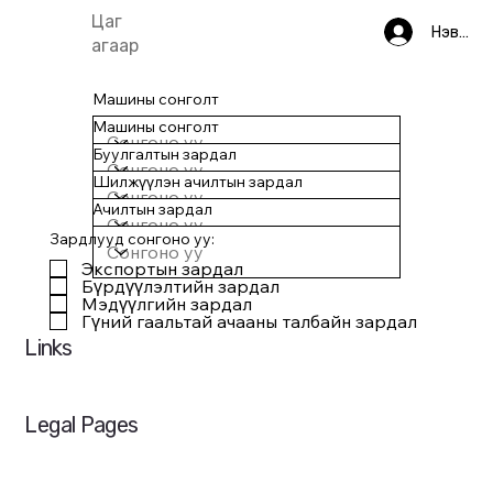
Цаг
Нэвтрэ
агаар
Машины сонголт
Машины сонголт
Буулгалтын зардал
Шилжүүлэн ачилтын зардал
Ачилтын зардал
Зардлууд сонгоно уу:
Экспортын зардал
Бүрдүүлэлтийн зардал
Мэдүүлгийн зардал
Гүний гаальтай ачааны талбайн зардал
Links
Нүүр
Legal Pages
Нууцлалын бодлого
Үйлчилгээний журам ба нөхцөл