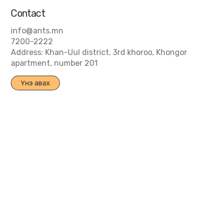
Contact
info@ants.mn
7200-2222
Address: Khan-Uul district, 3rd khoroo, Khongor
apartment, number 201
Үнэ авах
© 2025 by ANT Logistics.