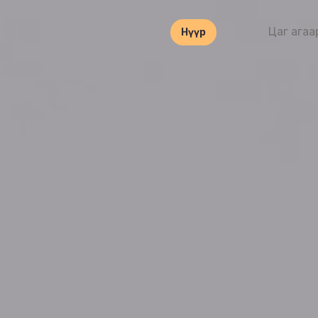
Цаг агаа
Нүүр