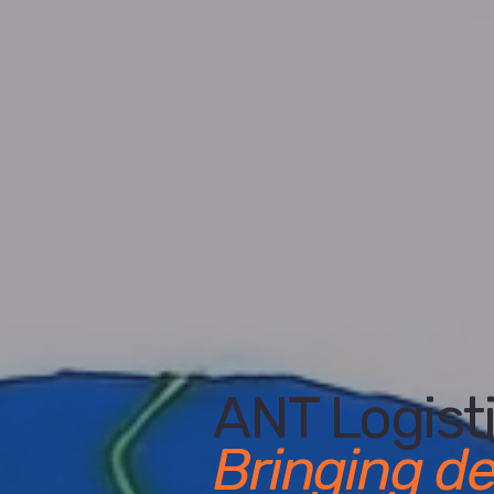
ANT Logist
Bringing de