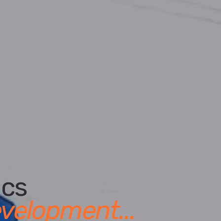
ics
velopment...