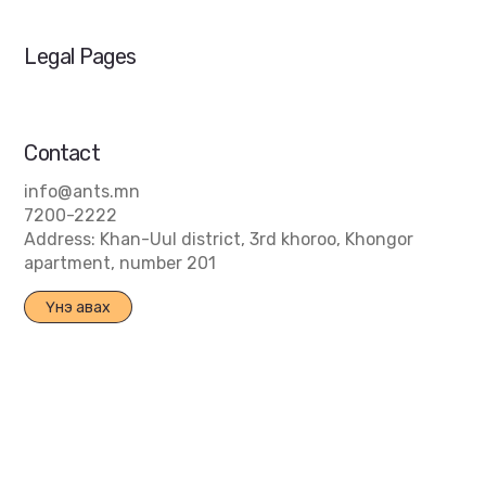
Нүүр
Legal Pages
Нууцлалын бодлого
Үйлчилгээний журам ба нөхцөл
Contact
info@ants.mn
7200-2222
Address: Khan-Uul district, 3rd khoroo, Khongor
apartment, number 201
Үнэ авах
© 2025 by ANT Logistics.